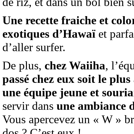
de riz, et dans un bol bien s
Une recette fraiche et colo
exotiques d’Hawaï
et parfa
d’aller surfer.
De plus,
chez Waiiha
, l’éq
passé chez eux soit le plus
une équipe jeune et souria
servir dans
une ambiance dé
Vous apercevez un « W » bro
dos ? C’est eux !