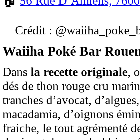
🏠
56 Rue D’Amiens, 760
Crédit : @waiiha_poke_
Waiiha Poké Bar Roue
Dans
la recette originale
, 
dés de thon rouge cru marin
tranches d’avocat, d’algues
macadamia, d’oignons émin
fraiche, le tout agrémenté d