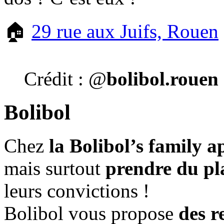
🏠
29 rue aux Juifs, Rouen
Crédit : @
bolibol.rouen
Bolibol
Chez
la Bolibol’s family
ap
mais surtout
prendre du pla
leurs convictions !
Bolibol vous propose
des r