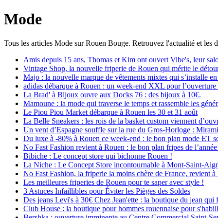
Mode
Tous les articles Mode sur Rouen Bouge. Retrouvez l'actualité et les d
Amis depuis 15 ans, Thomas et Kim ont ouvert Vibe's, leur salo
Vintage Shop, la nouvelle friperie de Rouen qui mérite le détou
Majo : la nouvelle marque de vêtements mixtes qui s’installe e
adidas débarque à Rouen : un week-end XXL pour l’ouverture 
La Brad' à Bijoux ouvre aux Docks 76 : des bijoux à 10€.
Mamoune : la mode qui traverse le temps et rassemble les génér
Le Piou Piou Market débarque à Rouen les 30 et 31 août
La Belle Sneakers : les rois de la basket custom viennent d’ouv
Un vent d’Espagne souffle sur la rue du Gros-Horloge : Miram
Du luxe à -80% à Rouen ce week-end : le bon plan mode ET soli
No Fast Fashion revient à Rouen : le bon plan fripes de l’année
Bibiche : Le concept store qui bichonne Rouen !
La Niche : Le Concept Store incontournable à Mont-Saint-Aig
No Fast Fashion, la friperie la moins chère de France, revient 
Les meilleures friperies de Rouen pour te saper avec style !
3 Astuces Infaillibles pour Éviter les Pièges des Soldes
Des jeans Levi's à 30€ Chez Jean'ette : la boutique du jean qui 
Club House : la boutique pour hommes rouennaise pour s'habill
Bershka : ouverture imminente au Centre Commercial Saint-Sev