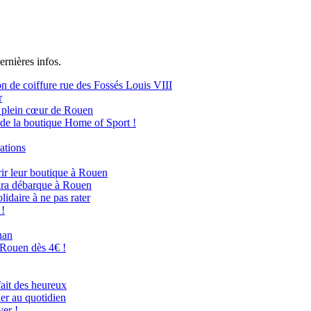
ernières infos.
n de coiffure rue des Fossés Louis VIII
r
n plein cœur de Rouen
de la boutique Home of Sport !
ations
rir leur boutique à Rouen
ira débarque à Rouen
daire à ne pas rater
 !
nan
à Rouen dès 4€ !
fait des heureux
er au quotidien
er !