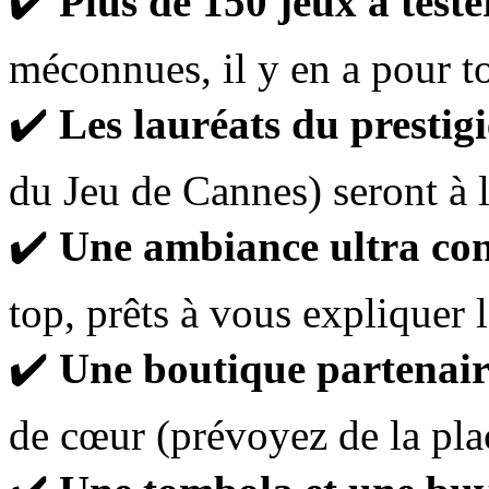
✔️
Plus de 150 jeux à teste
méconnues, il y en a pour to
✔️
Les lauréats du prestig
du Jeu de Cannes) seront à 
✔️
Une ambiance ultra con
top, prêts à vous expliquer l
✔️
Une boutique partenair
de cœur (prévoyez de la pla