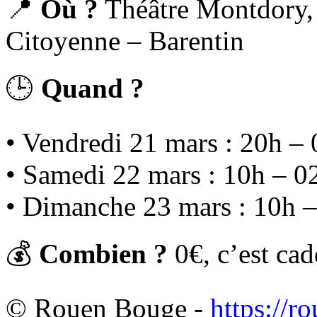
📍
Où ?
Théâtre Montdory,
Citoyenne – Barentin
🕒
Quand ?
• Vendredi 21 mars : 20h –
• Samedi 22 mars : 10h – 0
• Dimanche 23 mars : 10h 
💰
Combien ?
0€, c’est cad
© Rouen Bouge -
https://r