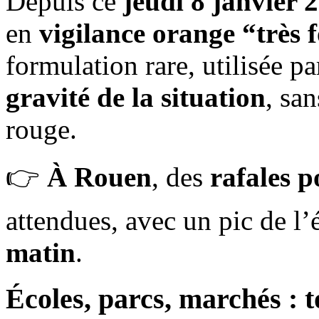
Depuis ce
jeudi 8 janvier 
en
vigilance orange “très 
formulation rare, utilisée par
gravité de la situation
, sa
rouge.
👉
À Rouen
, des
rafales 
attendues, avec un pic de l
matin
.
Écoles, parcs, marchés : 