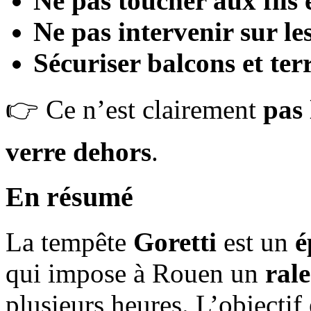
Ne pas toucher aux fils 
Ne pas intervenir sur les
Sécuriser balcons et ter
👉 Ce n’est clairement
pas 
verre dehors
.
En résumé
La tempête
Goretti
est un
é
qui impose à Rouen un
rale
plusieurs heures. L’objectif 