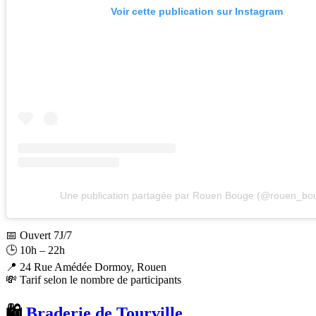
Voir cette publication sur Instagram
Une publication partagée par Rouen Bouge (@rouen_bo
📅 Ouvert 7J/7
🕒 10h – 22h
📍 24 Rue Amédée Dormoy, Rouen
💸 Tarif selon le nombre de participants
🛍️
Braderie de Tourville