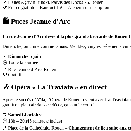
📍 Halles Agrivin Biltoki, Parvis des Docks 76, Rouen
💸 Entrée gratuite – Banquet 15€ – Ateliers sur inscription
🛍️ Puces Jeanne d’Arc
La rue Jeanne d’Arc devient la plus grande brocante de Rouen !
Dimanche, on chine comme jamais. Meubles, vinyles, vêtements vintage,
📅
Dimanche 5 juin
🕒 Toute la journée
📍 Rue Jeanne d’Arc, Rouen
💸 Gratuit
🎶 Opéra « La Traviata » en direct
Après le succès d’Aïda, l’Opéra de Rouen revient avec
La Traviata
d
gratuit en plein air dans ce décor, ça vaut le coup !
📅
Samedi 4 octobre
🕒 18h – 20h45 (entracte inclus)
📍
Place de la Cathédrale, Rouen
–
Changement de lieu suite aux co