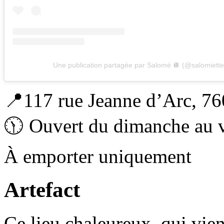
Une publication partagée par Salomé 🪩 (@salomiette
📍117 rue Jeanne d’Arc, 7
🕦 Ouvert du dimanche au 
À emporter uniquement
Artefact
Ce lieu chaleureux, qui vien